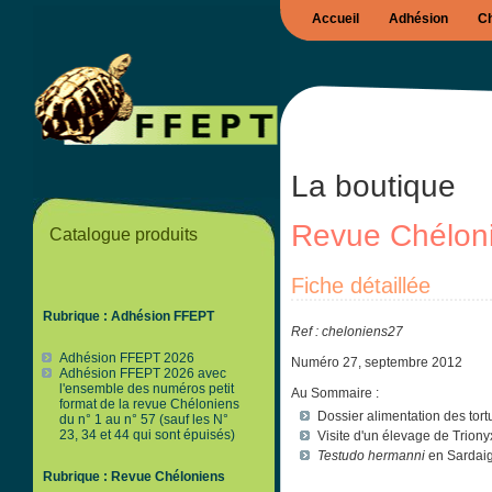
Accueil
Adhésion
Ch
La boutique
Revue Chélon
Catalogue produits
Fiche détaillée
Rubrique : Adhésion FFEPT
Ref : cheloniens27
Adhésion FFEPT 2026
Numéro 27, septembre 2012
Adhésion FFEPT 2026 avec
l'ensemble des numéros petit
Au Sommaire :
format de la revue Chéloniens
Dossier alimentation des tort
du n° 1 au n° 57 (sauf les N°
23, 34 et 44 qui sont épuisés)
Visite d'un élevage de Trion
Testudo hermanni
en Sardai
Rubrique : Revue Chéloniens