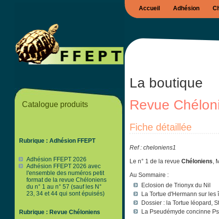
Accueil
Adhésion
Ch
La boutique
Revue Chéloni
Catalogue produits
Fiche détaillée
Rubrique : Adhésion FFEPT
Ref : cheloniens1
Adhésion FFEPT 2026
Le n° 1 de la revue
Chéloniens
, 
Adhésion FFEPT 2026 avec
l'ensemble des numéros petit
Au Sommaire :
format de la revue Chéloniens
Eclosion de Trionyx du Nil
du n° 1 au n° 57 (sauf les N°
23, 34 et 44 qui sont épuisés)
La Tortue d'Hermann sur les 
Dossier : la Tortue léopard, 
La Pseudémyde concinne Ps
Rubrique : Revue Chéloniens