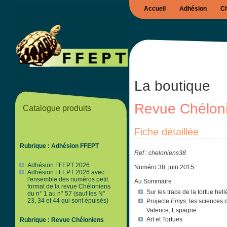
Accueil
Adhésion
Ch
La boutique
Revue Chélon
Catalogue produits
Fiche détaillée
Rubrique : Adhésion FFEPT
Ref : cheloniens38
Adhésion FFEPT 2026
Numéro 38, juin 2015
Adhésion FFEPT 2026 avec
l'ensemble des numéros petit
Au Sommaire :
format de la revue Chéloniens
Sur les trace de la tortue hel
du n° 1 au n° 57 (sauf les N°
23, 34 et 44 qui sont épuisés)
Projecte
Emys
, les sciences
Valence, Espagne
Art et Tortues
Rubrique : Revue Chéloniens